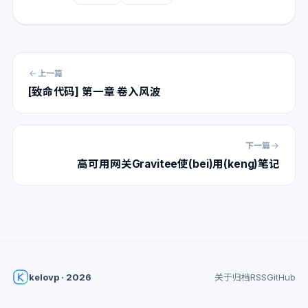
上一篇
[致命代码] 第一章 卷入风波
下一篇
高可用网关Gravitee使(bei)用(keng)笔记
kelovp · 2026
关于
归档
RSS
GitHub