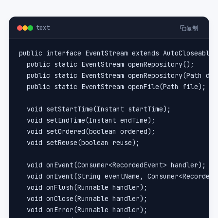
text
复制
public interface EventStream extends AutoCloseable 
  public static EventStream openRepository();
  public static EventStream openRepository(Path dir
  public static EventStream openFile(Path file);
  void setStartTime(Instant startTime);
  void setEndTime(Instant endTime);
  void setOrdered(boolean ordered);
  void setReuse(boolean reuse);
  void onEvent(Consumer<RecordedEvent> handler);
  void onEvent(String eventName, Consumer<RecordedE
  void onFlush(Runnable handler);
  void onClose(Runnable handler);
  void onError(Runnable handler);