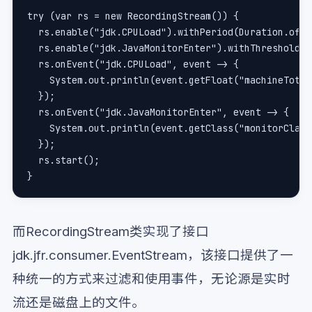
try (var rs = new RecordingStream()) {
  rs.enable("jdk.CPULoad").withPeriod(Duration.ofSe
  rs.enable("jdk.JavaMonitorEnter").withThreshold(D
  rs.onEvent("jdk.CPULoad", event -> {
    System.out.println(event.getFloat("machineTotal
  });
  rs.onEvent("jdk.JavaMonitorEnter", event -> {
    System.out.println(event.getClass("monitorClass
  });
  rs.start();
}
而RecordingStream类实现了接口
jdk.jfr.consumer.EventStream，该接口提供了一
种统一的方式来过滤和使用事件，无论源是实时
流还是磁盘上的文件。