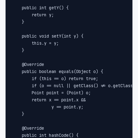
    public int getY() {
        return y;
    }
    public void setY(int y) {
        this.y = y;
    }
    @Override
    public boolean equals(Object o) {
        if (this == o) return true;
        if (o == null || getClass() != o.getClass()
        Point point = (Point) o;
        return x == point.x &&
                y == point.y;
    }
    @Override
    public int hashCode() {