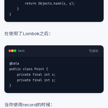
        return Objects.hash(x, y);
    }
}
在使用了Lombok之后：
text
复制
@Data
public class Point {
    private final int x;
    private final int y;
}
当你使用record的时候：