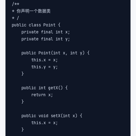
/**
* 你声明一个数据类
* /
public class Point {
    private final int x;
    private final int y;
    public Point(int x, int y) {
        this.x = x;
        this.y = y;
    }
    public int getX() {
        return x;
    }
    public void setX(int x) {
        this.x = x;
    }