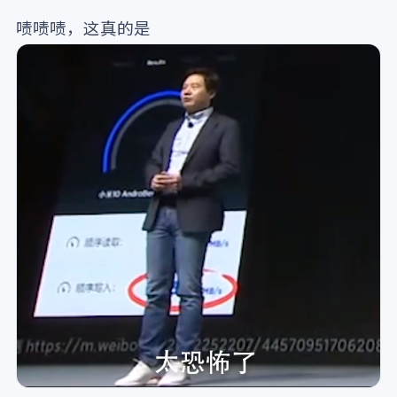
啧啧啧，这真的是