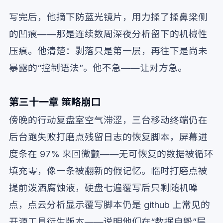
写完后，他摘下防蓝光镜片，用力揉了揉鼻梁侧
的凹痕——那是连续数周深夜分析留下的机械性
压痕。他清楚：剥落只是第一层，再往下是尚未
暴露的“控制语法”。他不急——让对方急。
第三十一章 策略崩口
傍晚的行动复盘室空气滞涩，三台移动终端仍在
后台跑失败打磨点残留日志的恢复脚本，屏幕进
度条在 97% 来回微颤——无可恢复的数据被循环
填充零，像一条被翻新的假记忆。临时打磨点被
提前泼洒腐蚀液，硬盘七遍覆写后只剩随机噪
点，点云分析显示覆写脚本仍是 github 上常见的
开源工具衍生版本——说明他们在“数据自毁”层