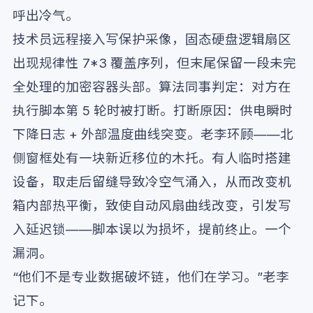
呼出冷气。
技术员远程接入写保护采像，固态硬盘逻辑扇区
出现规律性 7*3 覆盖序列，但末尾保留一段未完
全处理的加密容器头部。算法同事判定：对方在
执行脚本第 5 轮时被打断。打断原因：供电瞬时
下降日志 + 外部温度曲线突变。老李环顾——北
侧窗框处有一块新近移位的木托。有人临时搭建
设备，取走后留缝导致冷空气涌入，从而改变机
箱内部热平衡，致使自动风扇曲线改变，引发写
入延迟锁——脚本误以为损坏，提前终止。一个
漏洞。
“他们不是专业数据破坏链，他们在学习。”老李
记下。