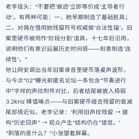
老李摇头：“不要把‘痕迹’立即等价成‘主导者行
动’。有两种可能：一，她早期制造了基础胚具；
二，对偶在借用她残留符号权威做‘合法性锚’。旧
案里硬币被用作‘阶段分割’道具，十七年后沿用，
说明他们有意识延展历史时间感——刻意制造‘连
续性’。”
他让网安调出当年旧案录音里硬币落桌声波形，
与今次“02”曝光前匿名论坛一条包含“节奏进行
中”字样的声纹附件对比，后者结尾被嵌入极弱
3.2kHz 峰值噪点——与旧案硬币碰击残留的衰减
尾部极近似。老李记录：‘利用旧声纹残留 → 建
构“历史回声” → 观众产生“结构仍在”错觉。’
“剥落的是什么？”小张望着屏幕。