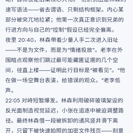
速写语法——省去谓语、只剩结构框架。内心某
部分被突兀地拉紧；他第一次真正意识到兄弟的
行进方向与自己的“控制”假设已经完全偏离。
夜里 20:40，林森带着少量人手二次进入旧址
——不是为文件，而是为“情绪投放”。老李在外
围暗点观察他们跳过最可能藏匿证据的几个空
间，径直上楼——证明此行目标是“被看见”。“他
在做一场空舞台表演，给错误的观众。”老李低
声。
22:05 对峙短暂爆发。林森利用破碎玻璃架设的
反光面制造视觉延迟，小张在追逐中被迫调整路
径。最终林森借一段被拆卸的通风竖井滑下离
开，只留下被快速拍照的加密文件残页——刻意