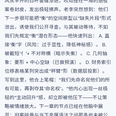
风从半开的百叶窗缝渗进，吹动挂在一角的退役
案卷封皮，发出极轻擦声。老李突然想到：他们
下一步很可能把“衡”的空间原型以“缺失片段”形式
泄出，诱使我们公开寻查。与其被动等待，不如
我们先框定“衡”潜在形态——他快速列出： A. 直
接‘衡’字（风险：过于显性，降低神秘感）。 B.
被截短‘亻’+ 不对称横（暗示失衡）。 C. 几何抽
象：菱形 + 中心空缺（已做预演）。 D. 财务索引
位移表格某列突出成“秤臂”形（数据层投影）。
写到这里，他合上笔帽：“我们先命名完他们的所
有可能，再剥夺其‘命名权’。”他内心出现一丝极
轻的“主动回升”感，却立即被他压下——不让策
略被情绪放大。下一章的节点已经在他脑中展
开：旧案碎骨与当下金属语法之间那条尚未被公