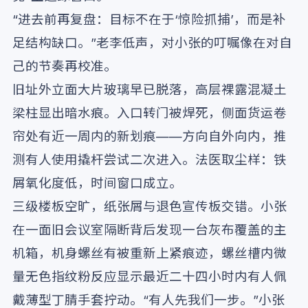
“进去前再复盘：目标不在于‘惊险抓捕’，而是补
足结构缺口。”老李低声，对小张的叮嘱像在对自
己的节奏再校准。
旧址外立面大片玻璃早已脱落，高层裸露混凝土
梁柱显出暗水痕。入口转门被焊死，侧面货运卷
帘处有近一周内的新划痕——方向自外向内，推
测有人使用撬杆尝试二次进入。法医取尘样：铁
屑氧化度低，时间窗口成立。
三级楼板空旷，纸张屑与退色宣传板交错。小张
在一面旧会议室隔断背后发现一台灰布覆盖的主
机箱，机身螺丝有被重新上紧痕迹，螺丝槽内微
量无色指纹粉反应显示最近二十四小时内有人佩
戴薄型丁腈手套拧动。“有人先我们一步。”小张