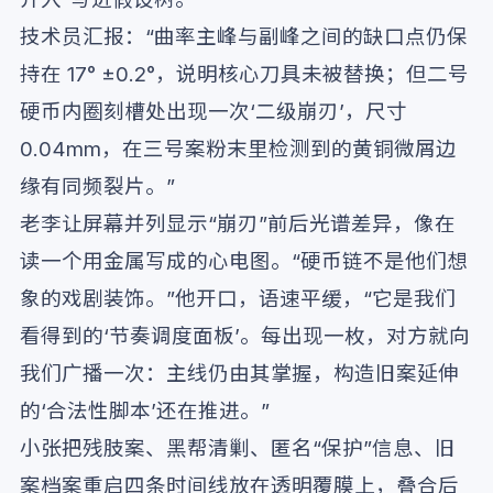
技术员汇报：“曲率主峰与副峰之间的缺口点仍保
持在 17° ±0.2°，说明核心刀具未被替换；但二号
硬币内圈刻槽处出现一次‘二级崩刃’，尺寸
0.04mm，在三号案粉末里检测到的黄铜微屑边
缘有同频裂片。”
老李让屏幕并列显示“崩刃”前后光谱差异，像在
读一个用金属写成的心电图。“硬币链不是他们想
象的戏剧装饰。”他开口，语速平缓，“它是我们
看得到的‘节奏调度面板’。每出现一枚，对方就向
我们广播一次：主线仍由其掌握，构造旧案延伸
的‘合法性脚本’还在推进。”
小张把残肢案、黑帮清剿、匿名“保护”信息、旧
案档案重启四条时间线放在透明覆膜上，叠合后