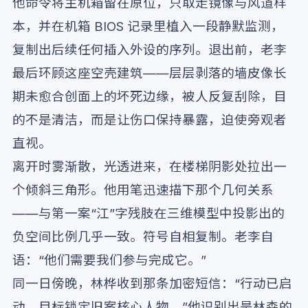
他命令将主机箱留在原位，只取走镜像与风道样
本，并在机箱 BIOS 记录里植入一段静默监测，
复制出后续任何插入外设的序列。退出前，老李
最后环顾这座空壳建筑——层层剥落的墙皮像长
期未愈合创面上的坏死边缘，被人反复刮除，目
的不是清洁，而是让伤口保持暴露，迫使旁观者
直视。
离开时雾渐散，光透进来，在楼梯阴影处拉出一
个倾斜三角形。他用笔迅速描下那个几何关系
——与第一案“江”字残肢在三维模型中投影出的
负空间比例几乎一致。符号自相复制。老李自
语：“他们需要我们参与完成它。”
同一日傍晚，林桦收到那条加密短信：“行动已启
动，目标锁定旧案核心人物。”他识别出是林森的