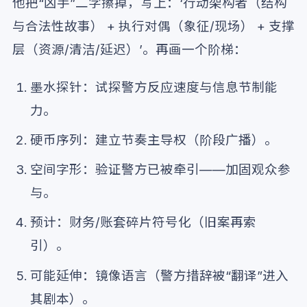
他把“凶手”二字擦掉，写上：‘行动架构者（结构
与合法性故事） + 执行对偶（象征/现场） + 支撑
层（资源/清洁/延迟）’。再画一个阶梯：
墨水探针：试探警方反应速度与信息节制能
力。
硬币序列：建立节奏主导权（阶段广播）。
空间字形：验证警方已被牵引——加固观众参
与。
预计：财务/账套碎片符号化（旧案再索
引）。
可能延伸：镜像语言（警方措辞被“翻译”进入
其剧本）。