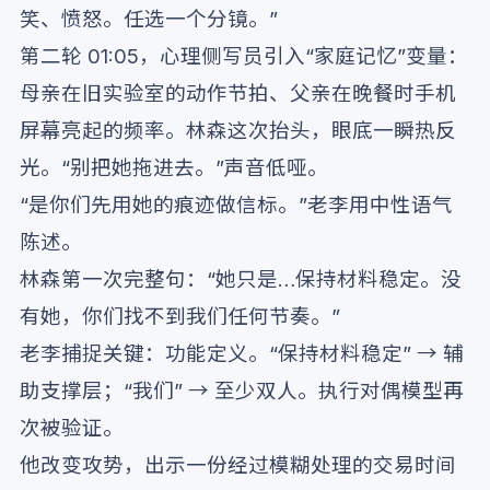
笑、愤怒。任选一个分镜。”
第二轮 01:05，心理侧写员引入“家庭记忆”变量：
母亲在旧实验室的动作节拍、父亲在晚餐时手机
屏幕亮起的频率。林森这次抬头，眼底一瞬热反
光。“别把她拖进去。”声音低哑。
“是你们先用她的痕迹做信标。”老李用中性语气
陈述。
林森第一次完整句：“她只是…保持材料稳定。没
有她，你们找不到我们任何节奏。”
老李捕捉关键：功能定义。“保持材料稳定” → 辅
助支撑层；“我们” → 至少双人。执行对偶模型再
次被验证。
他改变攻势，出示一份经过模糊处理的交易时间