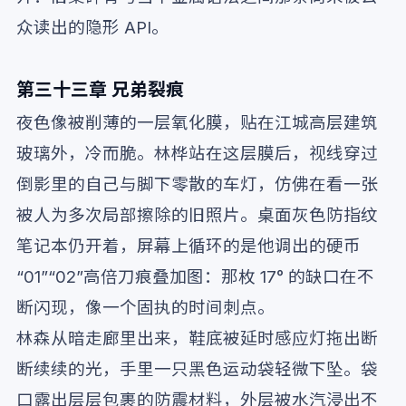
众读出的隐形 API。
第三十三章 兄弟裂痕
夜色像被削薄的一层氧化膜，贴在江城高层建筑
玻璃外，冷而脆。林桦站在这层膜后，视线穿过
倒影里的自己与脚下零散的车灯，仿佛在看一张
被人为多次局部擦除的旧照片。桌面灰色防指纹
笔记本仍开着，屏幕上循环的是他调出的硬币
“01”“02”高倍刀痕叠加图：那枚 17° 的缺口在不
断闪现，像一个固执的时间刺点。
林森从暗走廊里出来，鞋底被延时感应灯拖出断
断续续的光，手里一只黑色运动袋轻微下坠。袋
口露出层层包裹的防震材料，外层被水汽浸出不