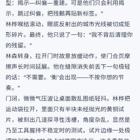
型：揭示—纠偏—重建。可是他们只会利用揭
示，跳过纠偏，把残骸再贴新标签。”
林桦喉结滚动，眼底反射出的城市光线被切成矩
形碎片。最终，他只说了一句：“我不背后清理你
的残留。”
林森转身，拉开门时故意放缓动作，使门合页摩
擦声长时间延展。他在缝隙消失前丢下一句极轻
的话：“不需要。‘衡’会出现——不按你想的节
奏。”
门闭，微微气压波让桌面散乱图纸轻抖。林桦把
运动袋拉开，里面只有半块未经抛光的黄铜试
片，被刻出几道探寻性浅槽，角度杂乱，显然是
乃至工具握持不稳定时的测试。试片边缘一处极