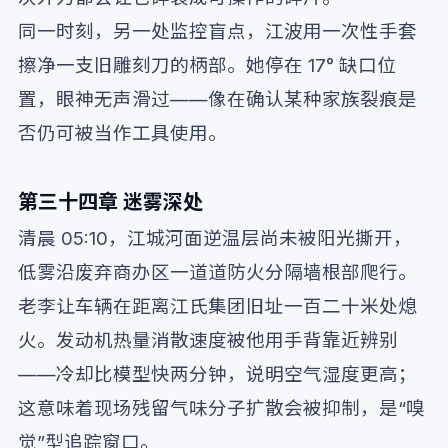
同一时刻，另一处监控盲点，江波用一次性手套
擦净一支旧雕刻刀的柄部。她停在 17° 缺口位
置，眼神无声滑过——像在确认某种家族裂痕是
否仍可被当作工具使用。
第三十四章 迷雾深处
清晨 05:10，江城河面逆温层尚未被阳光撕开，
低雾沿废弃商办区一道道防火分隔墙根部爬行。
老李让车辆在距离江氏集团旧址一百二十米处熄
火。发动机热量消散速度被他用手背靠近辨别
——冷却比模型快两分钟，说明空气湿度更高；
这意味着现场残留气味分子扩散会被抑制，是“嗅
觉”型追踪窗口。