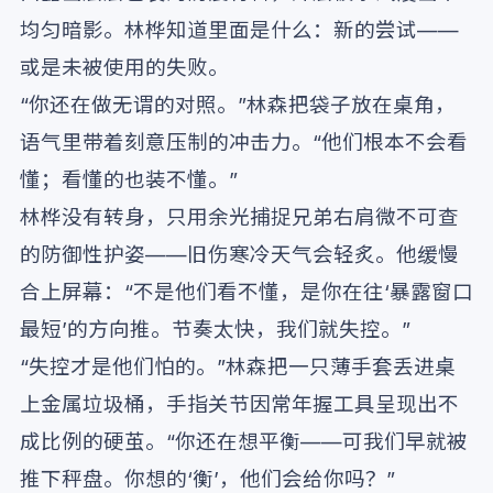
均匀暗影。林桦知道里面是什么：新的尝试——
或是未被使用的失败。
“你还在做无谓的对照。”林森把袋子放在桌角，
语气里带着刻意压制的冲击力。“他们根本不会看
懂；看懂的也装不懂。”
林桦没有转身，只用余光捕捉兄弟右肩微不可查
的防御性护姿——旧伤寒冷天气会轻炙。他缓慢
合上屏幕：“不是他们看不懂，是你在往‘暴露窗口
最短’的方向推。节奏太快，我们就失控。”
“失控才是他们怕的。”林森把一只薄手套丢进桌
上金属垃圾桶，手指关节因常年握工具呈现出不
成比例的硬茧。“你还在想平衡——可我们早就被
推下秤盘。你想的‘衡’，他们会给你吗？”