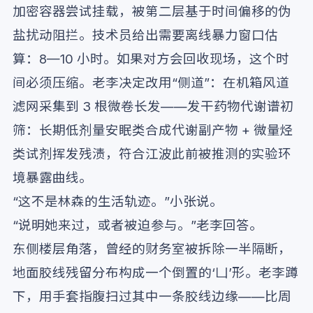
加密容器尝试挂载，被第二层基于时间偏移的伪
盐扰动阻拦。技术员给出需要离线暴力窗口估
算：8—10 小时。如果对方会回收现场，这个时
间必须压缩。老李决定改用“侧道”：在机箱风道
滤网采集到 3 根微卷长发——发干药物代谢谱初
筛：长期低剂量安眠类合成代谢副产物 + 微量烃
类试剂挥发残渍，符合江波此前被推测的实验环
境暴露曲线。
“这不是林森的生活轨迹。”小张说。
“说明她来过，或者被迫参与。”老李回答。
东侧楼层角落，曾经的财务室被拆除一半隔断，
地面胶线残留分布构成一个倒置的‘凵’形。老李蹲
下，用手套指腹扫过其中一条胶线边缘——比周