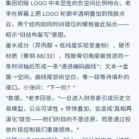
集团初版 LOGO 中未显性的负空间比例吻合。老
李在屏幕上把 LOGO 轮廓半透明叠加到残肢点
云，两个结构如同时间错位的模板彼此贴合——
昭示“旧结构复写”意图。
墨水成分（异丙醇 + 低纯度实验室墨粉）、硬币
材质（黄铜 68/32）、残肢骨切角度被放进同一
条时间轴后形成一条“递进编码曲线”：文本→金
属→空间。曲线尾部尚空白，像一段等待填补的
接口。小张问：“下一阶？”
“数据。”老李回答。“一旦进入财务索引或历史交
易模型，公众可读性 + 惊悚叠加，会造成‘真相再
演化’错觉——他们的目的不是还原，而是通过投
放片段控制我们重建顺序。”