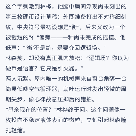
这个字刺激到林桦，他脑中瞬间浮现尚未刻出的
第三枚硬币设计草稿：外圈准备打出不对称细刻
纹，中央符号最初设想是“衡”，后来又改为一个
被截短的“亻”偏旁——一种尚未完成的摇摆。他
低声：“‘衡’不是给，是要夺回逻辑场。”
林森笑，却没有真正肌肉放松：“逻辑场？你以为
硬币是语言？它只是引火器。”
两人沉默。屋内唯一的机械声来自窗台角落一台
简易低噪空气循环器，扇叶运行时发出轻微的周
期失步，像心律故意压抑后的错拍。
“母亲现在的位置？”林桦终于问。这个问题像一
枚投向不稳定液体表面的微粒，立刻引起林森瞳
孔轻缩。