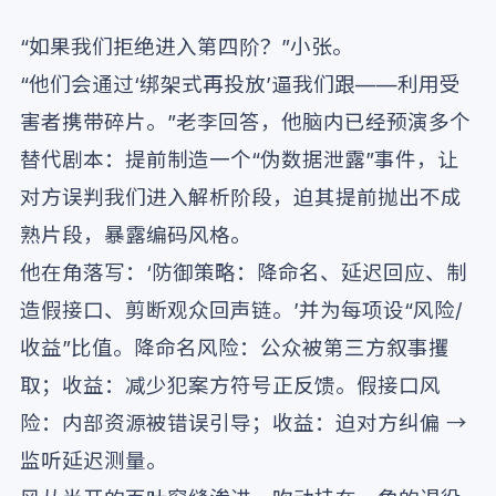
“如果我们拒绝进入第四阶？”小张。
“他们会通过‘绑架式再投放’逼我们跟——利用受
害者携带碎片。”老李回答，他脑内已经预演多个
替代剧本：提前制造一个“伪数据泄露”事件，让
对方误判我们进入解析阶段，迫其提前抛出不成
熟片段，暴露编码风格。
他在角落写：‘防御策略：降命名、延迟回应、制
造假接口、剪断观众回声链。’并为每项设“风险/
收益”比值。降命名风险：公众被第三方叙事攫
取；收益：减少犯案方符号正反馈。假接口风
险：内部资源被错误引导；收益：迫对方纠偏 →
监听延迟测量。