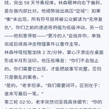
线，突出 58 天节奏规律。林森眼神向右下偏斜，
是在做内部比对。他顺势抛出高压“空域”：如果
“衡”未出现，所有符号链将被公众解读为“无序复
仇”，你们之前的递进将坍缩为低级冲动，另一位
——他刻意停顿——“更冷的人”会抛弃你，单独
完成后续高冲击物理事件以重夺主导。
林森呼吸短暂加快 2 次/分钟，掌心汗渗出在桌面
形成半月形淡印。他压低嗓音：“你们不会阻止
的。你们需要它出现，才能把故事写完整。否则
只是散乱的案卷。”
“是的。”老李坦承。“我们需要闭环。区别在于：
谁来写最后一笔。”
第三轮 02:10，老李突然切至极具体细节：“你的