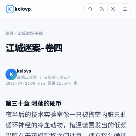
kelovp
.
首页
江城迷案-卷四
江城迷案-卷四
kelovp
K
后端工程师 · 广告投放 / 商业化
2025-09-26
30 min 阅读
11,444 字
第三十章 剥落的硬币
夜半后的技术实验室像一只被掏空内脏只剩
循环神经的冷血动物，恒温装置发出的低频
嗡鸣在天花板铝格之间往复，偶有探头微调