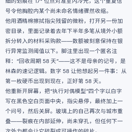
细的划痕在 17° 位点对准室内冷光，这个重复信
号令他胸腔内某个尚未命名情绪骤然收缩。
他用酒精棉擦拭指尖残留的微粉，打开另一份加
密目录，里面记录着去年下半年多笔从境外小额
拆分转入的材料采购款——数额被刻意保持在银
行异常监测阈值以下。脚注里出现一个匿名注
释：“回收周期 58 天”——这不是母亲的记号，是
林森的速记逻辑。数字 58 让他想起另一件事：从
第一枚硬币出现到现在，正好第 58 天。
他重新开屏幕，把“执行对偶模型”四个字以白字
写在黑色空白页面中央，指尖悬停，最终加上一
个问号，然后关屏。玻璃上的自己再次与城市重
叠——裂痕在内部延伸，尚未穿孔，但任何下一
次外力都会让它碎裂成可操作的碎片。