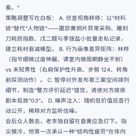
奏。”
策略调整写在白板： A. 侦查视角转移：以“材料
链”替代“人物链”——跟踪黄铜片异常采购、雕刻
刀耗损指数、戊二醛与季铵盐小批量走私记录，
建立耗材衰减模型。 B. 行为画像差异矩阵：林桦
（指节细微过度伸展、课堂内微周期静坐不耐）
vs 未知男性（右肩保护性升高、步频 124、转角
前探测动作）。 C. 暂停对外发布第三案空间排列
细节，制造“警方评价延迟”错觉，诱使对方按原
剧本投放“03”。 D. 噪声注入：随机低价值巡查行
动公开，稀释对方监听信噪。
会后众人散去，老李独自留在昏黄应急灯下。指
尖微冷，他第一次承认一种“结构性疲劳”在体内