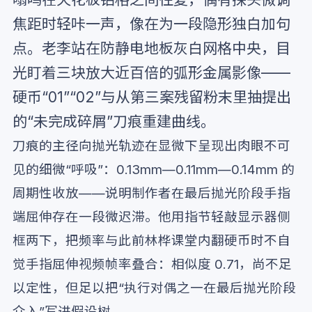
焦距时轻咔一声，像在为一段隐形独白加句
点。老李站在防静电地板灰白网格中央，目
光盯着三块放大近百倍的弧形金属影像——
硬币“01”“02”与从第三案残留粉末里抽提出
的“未完成碎屑”刀痕重建曲线。
刀痕的主径向抛光轨迹在显微下呈现出肉眼不可
见的细微“呼吸”：0.13mm—0.11mm—0.14mm 的
周期性收放——说明制作者在最后抛光阶段手指
端屈伸存在一段微迟滞。他用指节轻敲显示器侧
框两下，把频率与此前林桦课堂内翻硬币时不自
觉手指屈伸视频帧率叠合：相似度 0.71，尚不足
以定性，但足以把“执行对偶之一在最后抛光阶段
介入”写进假设树。