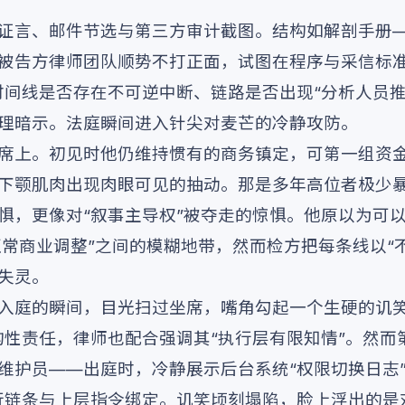
证言、邮件节选与第三方审计截图。结构如解剖手册
被告方律师团队顺势不打正面，试图在程序与采信标准
时间线是否存在不可逆中断、链路是否出现“分析人员推
理暗示。法庭瞬间进入针尖对麦芒的冷静攻防。
席上。初见时他仍维持惯有的商务镇定，可第一组资
下颚肌肉出现肉眼可见的抽动。那是多年高位者极少
惧，更像对“叙事主导权”被夺走的惊惧。他原以为可
“正常商业调整”之间的模糊地带，然而检方把每条线以“
失灵。
入庭的瞬间，目光扫过坐席，嘴角勾起一个生硬的讥笑
构性责任，律师也配合强调其“执行层有限知情”。然而
维护员——出庭时，冷静展示后台系统“权限切换日志”
行链条与上层指令绑定。讥笑顷刻塌陷，脸上浮出的是