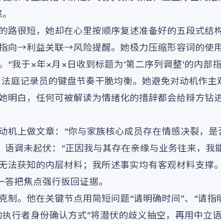
怒。
的路很短，她却在心里按顺序复述准备好的五段式结
指向→利益关联→风险提醒。她极力压缩形容词的使
。“我于×年×月×日收到标题为‘第二序列调整’的内部
” 法庭记录员的键盘节奏干脆均衡。她避免对动机作主
她明白，任何可被解读为情绪化的措辞都会给辩方钻进
动机上做文章：“你与家族核心成员存在情感决裂，是
眼，语调未起伏：“正因我与其存在亲缘与业务往来，我
无法获知的内层材料；我所述事实均有客观材料支撑
这一答把焦点强行扳回证据。
克制。他在关键节点用简短问题“请明确时间”、“请指
的执行者身份确认方式”将潜伏的歧义抽空，再用中立