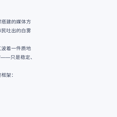
时搭建的媒体方
市民吐出的白雾
江波着一件质地
”——只是稳定、
建框架：
。