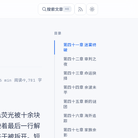
搜索文章
⌘K
目录
第四十一章 迷雾终
破
第四十二章 审判之
夜
第四十三章 命运抉
择
6 min 阅读
9,781 字
第四十四章 余波未
平
第四十五章 新的谜
团
色荧光被十余块
第四十六章 海外追
踪
映着最后一行解
第四十七章 家族余
终于被拆开。短
影