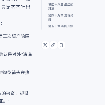
第四十八章 最后的
人只是齐齐吐出
对决
第四十九章 复仇终
结
兽：
第五十章 新的开始
团三次资产隐匿
确认是对外“清洗
的微型箭头在热
住的兴奋，却很
证。”