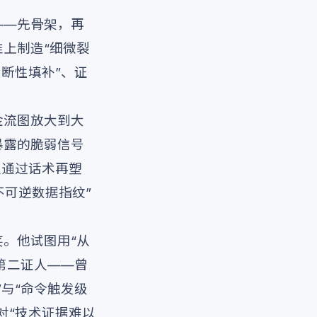
——先骨架，再
上制造“细微裂
断性填补”、证
金流图放大到大
暴露的脆弱信号
以通过话术再塑
不可逆数据指纹”
。他试图用“从
第二证人——曾
与“命令触发级
对“技术证据难以