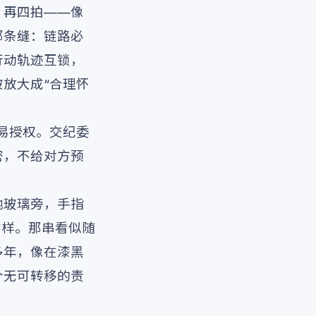
，再四拍——像
那条缝：链路必
行动轨迹互锁，
放大成“合理怀
易授权。交纪委
密，不给对方预
地玻璃旁，手指
字样。那串看似随
多年，像在漆黑
个无可转移的责