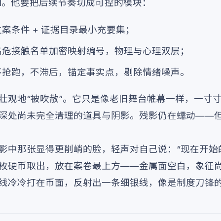
ontrol。他要把后续节奏切成可控的模块：
案条件 + 证据目录最小充要集；
高危接触名单加密映射编号，物理与心理双层；
不抢跑，不滞后，锚定事实点，剔除情绪噪声。
壮观地“被吹散”。它只是像老旧舞台帷幕一样，一寸
深处尚未完全清理的道具与阴影。残影仍在蠕动——
影中那张显得更削峭的脸，轻声对自己说：“现在开始
枚硬币取出，放在案卷最上方——金属面空白，象征
线冷冷打在币面，反射出一条细银线，像是制度刀锋