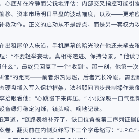
。心底却在冷静而尖锐地评估：内部交叉指控可能引
偏移、资本市场明日早盘的波动幅度，以及——更难
补救动作。正义的启动从不是终点，而是另一套权力
在出租屋单人床沿，手机屏幕的暗光映在他还未褪去
短：“不要轻举妄动。真相将递进。保持背景。” 他读
帮什么”，最终只回复了一个“收到”。那一刻，他第一次
度纠偏”的距离——前者炽热易燃，后者冗长冷峻，需要
态硬盘插入写入保护框架，法科顾问同步录制操作录
李抬眼看他：“心跳慢下来再压。” 小张深吸一口气重
设备绿灯稳定闪烁，镜头嘀、嘀地记录。
员低声道，“链路表格补齐了，缺口位置被第二序列证据
，翻页前在内侧页缘写下三个字母缩写：“J.P.C.” ——J