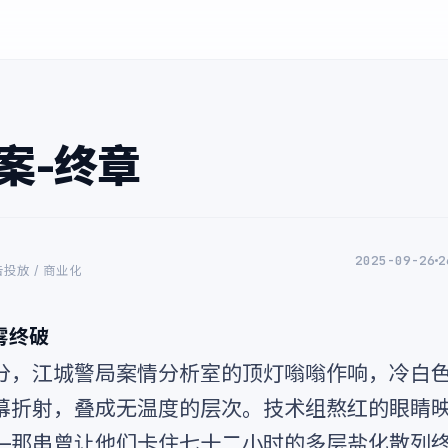
案-终章
2025-09-26
2
告投放 / 商业化
雾终破
分，江城警局案情分析室的顶灯嗡嗡作响，冷白
幕折射，叠成无温度的层次。技术组熬红的眼睛
—那串曾让他们卡住七十二小时的多层盐化散列