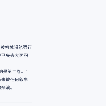
寸被机械滑轨强行
但已失去大面积
的是第二卷。”
尚未被任何叙事
的预演。