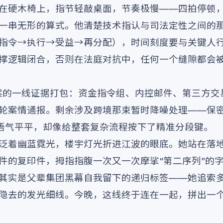
在硬木椅上，指节轻敲桌面，节奏极慢——四拍停顿
一串无形的算式。他清楚技术指认与司法定性之间的
指令→执行→受益→再分配），时间刻度要与关键人
撑逻辑闭合，否则在法庭对抗中，任何一个缝隙都会被
案的一线证据打包：资金指令组、内控邮件、第三方交
轮案情通报。剩余涉及跨境那束暂时降噪处理——保
李语气平平，却像给整套复杂流程按下了精准分段键。
泛着幽蓝霓光，楼宇灯光折进江波的眼底。她站在落
件的复印件，拇指指腹一次又一次摩挲“第二序列”的
其实是父辈集团黑幕自我留下的递归标签——她追索
隐去的发光细线。今晚，这线终于连在一起，拼出一