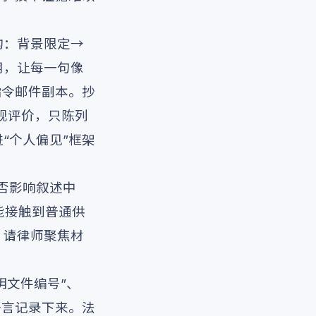
构：背景限定→
用，让每一句像
指令邮件副本。抄
观评价，只陈列
“个人偏见”框架
否影响叙述中
能接触到普通供
。请律师聚焦材
明文件编号”、
语言记录下来。法