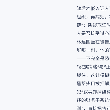
随后才嵌入证人
组织，再病灶。
缝”：质疑取证
人是否接受过心
林建国坐在被告
屏那一刻，他的
——不完全是恐
“家族策略”与
锁住，这让模糊
黑帮头目被押解
犯”叙事卸掉结
经的财务子系统
别”，直接把执