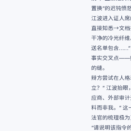
置换”的迟钝愤
江波进入证人席
直接知悉→文档
干净的冷光纤维
送名单包含……
事实交叉点——
的缝。
辩方尝试在人格
立？” 江波抬
应商、外部审计
料而非我。” 
法官的梳理极为
“请说明该指令