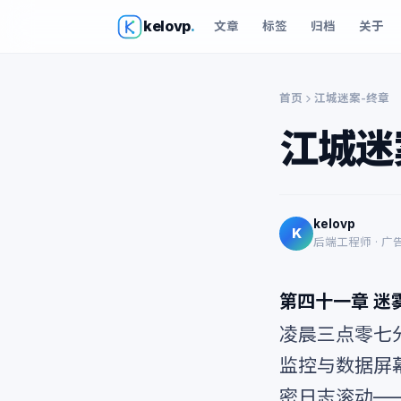
kelovp
.
文章
标签
归档
关于
首页
江城迷案-终章
江城迷
kelovp
K
后端工程师 · 广
第四十一章 迷
凌晨三点零七
监控与数据屏
密日志滚动—