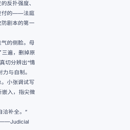
发的反扑强度、
应付的——法庭
攻防剧本的第一
稚气的侧脸。母
了三遍，删掉原
真切分辨出“情
耐力与自制。
像。小张调试写
新嵌入，指尖微
自洽补全。”
udicial