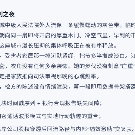
判之夜
城中级人民法院外人流像一条缓慢蠕动的灰色带。临
朝向同一扇即将开启的厚重木门。冷空气里，早到的
这座城市漫长压抑的集体呼吸正在被有序释放。
。受害者家属那一排沉默紧绷，指节多半攥成淡白。
套，衣角没有任何多余装饰。她的步伐没有刻意“庄重
定把家族推向司法审视那晚的心跳频率。
，检方的陈述没有情绪渲染，第一段即用数据骨架搭
块时间戳序列 + 银行合规报告缺失间隙；
加密通话波形模式与实地行动轨迹的重合；
岸公司股权穿透后回流路径与内部“绩效激励”交叉表