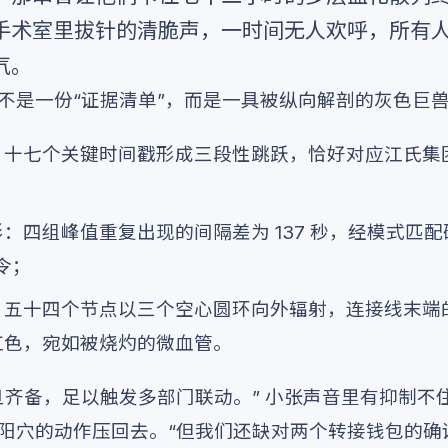
手术室里拔针的清脆声，一时间无人欢呼，所有
气。
不是一份“证据清单”，而是一具被纵向解剖的灰色巨
：十七个关键时间戳形成三段性跳跃，恰好对应江氏集
：四组峰值重复出现的间隔差为 137 秒，经模式匹配
令；
：五十四个节点以三个空心圆环向外辐射，连接线末端
红色，宛如被烧灼的微血管。
旦齐备，足以触发多部门联动。” 小张声音里有抑制不
阳穴的动作压回去。“但我们还缺对两个转接钱包的确