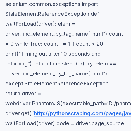
selenium.common.exceptions import
StaleElementReferenceException def
waitForLoad(driver): elem =
driver.find_element_by_tag_name(“html”) count
= 0 while True: count += 1 if count > 20:
print(“Timing out after 10 seconds and
returning”) return time.sleep(.5) try: elem ==
driver.find_element_by_tag_name(“html”)
except StaleElementReferenceException:
return driver =
webdriver.PhantomJS(executable_path=‘D:/phanto
driver.get(“
http://pythonscraping.com/pages/jav
waitForLoad(driver) code = driver.page_source