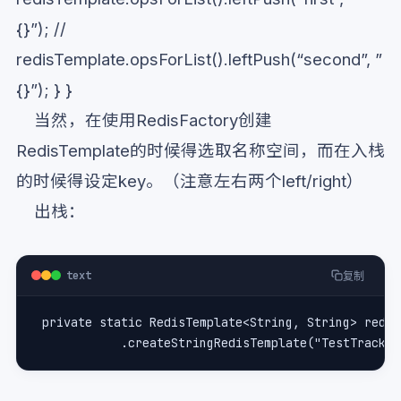
{}”); //
redisTemplate.opsForList().leftPush(“second”, ”
{}”); } }
当然，在使用RedisFactory创建
RedisTemplate的时候得选取名称空间，而在入栈
的时候得设定key。（注意左右两个left/right）
出栈：
text
复制
 private static RedisTemplate<String, String> redis
            .createStringRedisTemplate("TestTracke"