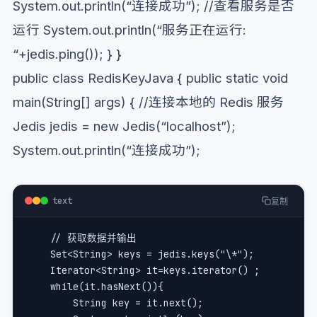
System.out.println(“连接成功”); //查看服务是否
运行 System.out.println(“服务正在运行:
“+jedis.ping()); } }
public class RedisKeyJava { public static void
main(String[] args) { //连接本地的 Redis 服务
Jedis jedis = new Jedis(“localhost”);
System.out.println(“连接成功”);
text
复制
    // 获取数据并输出
    Set<String> keys = jedis.keys("\*"); 
    Iterator<String> it=keys.iterator() ;   
    while(it.hasNext()){   
        String key = it.next();   