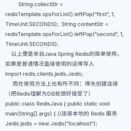
String collectStr =
redisTemplate.opsForList().leftPop(“first”, 1,
TimeUnit.SECONDS); String contentStr =
redisTemplate.opsForList().leftPop(“second”, 1,
TimeUnit.SECONDS);
以上便是来自Java Spring Redis的简单使用，
如果是普通情况直接使用的话得导入
import redis.clients.jedis.Jedis;
而在使用方法上也有所不同：得先创建连接
（把Redis理解为DB就很好接受了）
public class RedisJava { public static void
main(String[] args) { //连接本地的 Redis 服务
Jedis jedis = new Jedis(“localhost”);