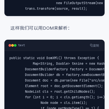
			new FileOutputStream(new F
	trans.transform(source, result);
这样我们可以用DOM来解析：
text
复制
public static void DomXMl() throws Exception {
            Map<String, Double> tknine = new HashMa
	DocumentBuilderFactory factory = DocumentB
	DocumentBuilder db = factory.newDocumentBu
	Document doc = db.parse(new File("src/user
	Element root = doc.getDocumentElement();
	NodeList cls = root.getChildNodes();
	for (int i = 0; i < cls.getLength(); i++) {
		Node node = cls.item(i);
		if (node.getNodeType() == 1) {