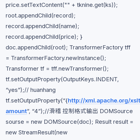
price.setTextContent("" + tknine.get(ks));
root.appendChild(record);
record.appendChild(name);
record.appendChild(price); }
doc.appendChild(root); TransformerFactory tff
= TransformerFactory.newInstance();
Transformer tf = tff.newTransformer();
tf.setOutputProperty(OutputKeys.INDENT,
“yes”);// huanhang
tf.setOutputProperty(“{
http://xml.apache.org/xsl
amount
”, “4”);//滑稽 控制格式输出 DOMSource
sourse = new DOMSource(doc); Result result =
new StreamResult(new