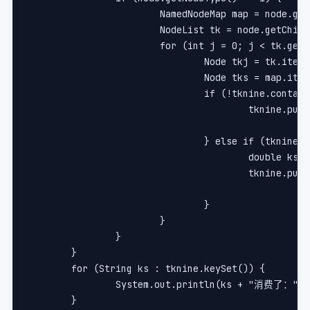
			NamedNodeMap map = node.ge
			NodeList tk = node.getChil
			for (int j = 0; j < tk.get
				Node tkj = tk.item
				Node tks = map.ite
				if (!tknine.cont
					tknine.
				} else if (tknin
					double 
					tknine.
				}
			}
		}
	}
	for (String ks : tknine.keySet()) {
		System.out.println(ks + "消费了：" +
	}