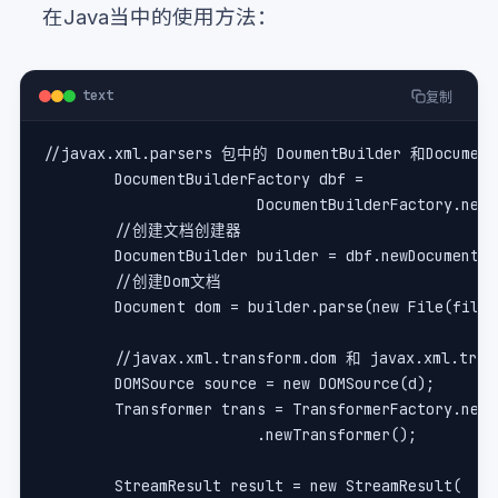
在Java当中的使用方法：
text
复制
//javax.xml.parsers 包中的 DoumentBuilder 和Docu
	DocumentBuilderFactory dbf = 
			DocumentBuilderFactory.new
	//创建文档创建器
	DocumentBuilder builder = dbf.newDocumentB
	//创建Dom文档
	Document dom = builder.parse(new File(fileN
	//javax.xml.transform.dom 和 javax.xml
	DOMSource source = new DOMSource(d);
	Transformer trans = TransformerFactory.new
			.newTransformer();
	StreamResult result = new StreamResult(