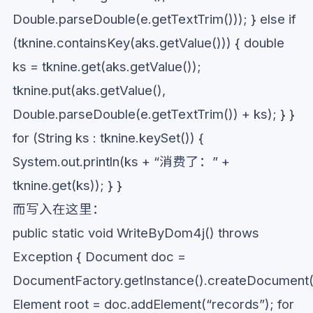
Double.parseDouble(e.getTextTrim())); } else if
(tknine.containsKey(aks.getValue())) { double
ks = tknine.get(aks.getValue());
tknine.put(aks.getValue(),
Double.parseDouble(e.getTextTrim()) + ks); } }
for (String ks : tknine.keySet()) {
System.out.println(ks + “消费了：” +
tknine.get(ks)); } }
而写入在这里：
public static void WriteByDom4j() throws
Exception { Document doc =
DocumentFactory.getInstance().createDocument(
Element root = doc.addElement(“records”); for