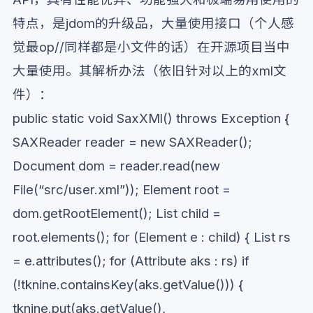
特点，是jdom的升级品，大量使用接口（个人感
觉最op//同样都是小文件的话）在开源项目当中
大量使用。其解析办法（依旧针对以上的xml文
件）：
public static void SaxXMl() throws Exception {
SAXReader reader = new SAXReader();
Document dom = reader.read(new
File(“src/user.xml”)); Element root =
dom.getRootElement(); List
child =
root.elements(); for (Element e : child) { List
rs
= e.attributes(); for (Attribute aks : rs) if
(!tknine.containsKey(aks.getValue())) {
tknine.put(aks.getValue(),