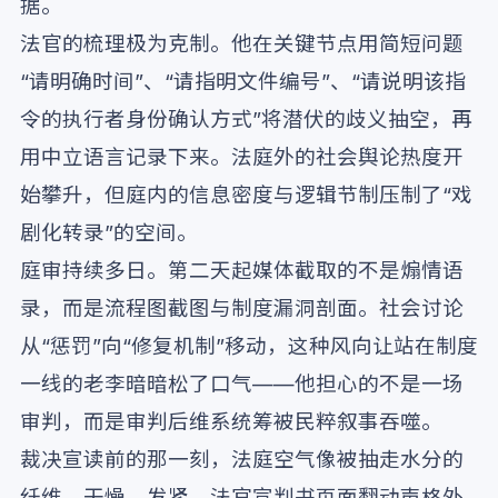
据。
法官的梳理极为克制。他在关键节点用简短问题
“请明确时间”、“请指明文件编号”、“请说明该指
令的执行者身份确认方式”将潜伏的歧义抽空，再
用中立语言记录下来。法庭外的社会舆论热度开
始攀升，但庭内的信息密度与逻辑节制压制了“戏
剧化转录”的空间。
庭审持续多日。第二天起媒体截取的不是煽情语
录，而是流程图截图与制度漏洞剖面。社会讨论
从“惩罚”向“修复机制”移动，这种风向让站在制度
一线的老李暗暗松了口气——他担心的不是一场
审判，而是审判后维系统筹被民粹叙事吞噬。
裁决宣读前的那一刻，法庭空气像被抽走水分的
纤维，干燥、发紧。法官宣判书页面翻动声格外