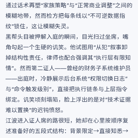
通过话术再塑“家族策略”与“正常商业调整”之间的
模糊地带，然而检方把每条线以“不可逆数据指
纹”锁住，这让模糊失灵。
黑帮头目被押解入庭的瞬间，目光扫过坐席，嘴
角勾起一个生硬的讥笑。他试图用“从犯”叙事卸
掉结构性责任，律师也配合强调其“执行层有限知
情”。然而第二证人——曾经的财务子系统维护员
——出庭时，冷静展示后台系统“权限切换日志”
与“命令触发级别”，直接把执行链条与上层指令
绑定。讥笑顷刻塌陷，脸上浮出的是对“技术证据
难以置换”的迟钝愤怒。
江波进入证人席的路很短，她却在心里按顺序复
述准备好的五段式结构：背景限定→直接知悉→