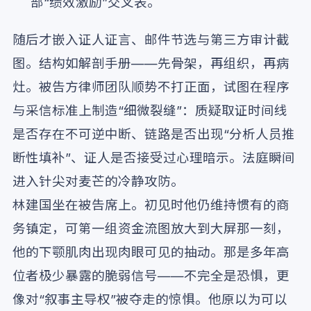
部“绩效激励”交叉表。
随后才嵌入证人证言、邮件节选与第三方审计截
图。结构如解剖手册——先骨架，再组织，再病
灶。被告方律师团队顺势不打正面，试图在程序
与采信标准上制造“细微裂缝”：质疑取证时间线
是否存在不可逆中断、链路是否出现“分析人员推
断性填补”、证人是否接受过心理暗示。法庭瞬间
进入针尖对麦芒的冷静攻防。
林建国坐在被告席上。初见时他仍维持惯有的商
务镇定，可第一组资金流图放大到大屏那一刻，
他的下颚肌肉出现肉眼可见的抽动。那是多年高
位者极少暴露的脆弱信号——不完全是恐惧，更
像对“叙事主导权”被夺走的惊惧。他原以为可以