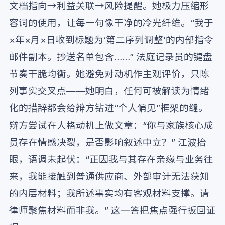
文档指向→利益关联→风险提醒。她极力压缩形
容词的使用，让每一句像干净的冷光纤维。“我于
×年×月×日收到标题为‘第二序列调整’的内部指令
邮件副本。抄送名单包含……” 法庭记录员的键盘
节奏干脆均衡。她避免对动机作主观评价，只陈
列事实交叉点——她明白，任何可被解读为情绪
化的措辞都会给辩方钻进“个人偏见”框架的缝。
辩方尝试在人格动机上做文章：“你与家族核心成
员存在情感决裂，是否影响叙述中立？” 江波抬
眼，语调未起伏：“正因我与其存在亲缘与业务往
来，我能接触到普通供应商、外部审计无法获知
的内层材料；我所述事实均有客观材料支撑。请
律师聚焦材料而非我。” 这一答把焦点强行扳回证