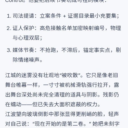
Control。他要把后续节奏切成可控的模块：
司法提请：立案条件 + 证据目录最小充要集；
证人保护：高危接触名单加密映射编号，物理
与心理双层；
媒体节奏：不抢跑，不滞后，锚定事实点，剔
除情绪噪声。
江城的迷雾没有壮观地“被吹散”。它只是像老旧
舞台帷幕一样，一寸寸被机械滑轨强行拉开，露
出舞台深处尚未完全清理的道具与阴影。残影仍
在蠕动——但已失去大面积遮蔽的权力。
江波望向玻璃倒影中那张显得更削峭的脸，轻声
对自己说：“现在开始的是第二卷。” 她把未刻字