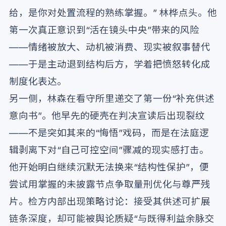
给，是你对处置流程的熟练掌握。” 林桦点头。他
第一次真正意识到“活在镜头中央”带来的风险
——情绪被放大、动机被消费、现实被叙事替代
——于是主动退到结构后方，学着把愤怒转化成
制度化表达。
另一侧，林森在看守所里递交了第一份“补充供述
意向书”。他早先的硬壳在判决宣读后出现裂纹
——不是突如其来的“悔悟”戏码，而是在法庭逻
辑剥离下对“自己可控空间”骤减的现实感打击。
他开始明白继续沉默无法换来“结构性保护”，便
尝试用掌握的未披露节点争取量刑优化与尊严残
片。检方内部出现策略讨论：接受其供述可扩展
链条深度，却可能被舆论质疑“与既得利益余脉交