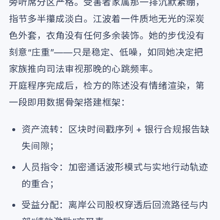
旁听席分区严格。受害者家属那一排沉默紧绷，
指节多半攥成淡白。江波着一件质地无光的深炭
色外套，衣角没有任何多余装饰。她的步伐没有
刻意“庄重”——只是稳定、低噪，如同她决定把
家族推向司法审视那晚的心跳频率。
开庭程序完成后，检方的陈述没有情绪渲染，第
一段即用数据骨架搭建框架：
资产流转：区块时间戳序列 + 银行合规报告缺
失间隙；
人员指令：加密通话波形模式与实地行动轨迹
的重合；
受益分配：离岸公司股权穿透后回流路径与内