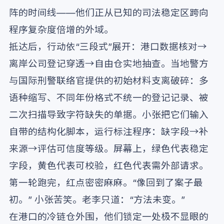
阵的时间线——他们正从已知的司法稳定区跨向
程序复杂度倍增的外域。
抵达后，行动依“三段式”展开：港口数据核对→
离岸公司登记穿透→自由仓实地抽查。当地警方
与国际刑警联络官提供的初始材料支离破碎：多
语种缩写、不同年份格式不统一的登记记录、被
二次扫描导致字符缺失的单据。小张把它们输入
自带的结构化脚本，运行标注程序：缺字段→补
来源→评估可信度等级。屏幕上，绿色代表稳定
字段，黄色代表可校验，红色代表需外部请求。
第一轮跑完，红点密密麻麻。“像回到了案子最
初。” 小张苦笑。老李只道：“方法未变。”
在港口的冷链仓外围，他们锁定一处极不显眼的