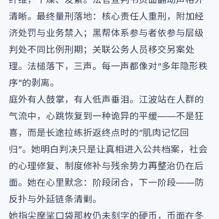
清晰。最终量刑落地：核心责任人重刑，附加经
济处罚与业务禁入；黑帮体系参与者依参与层级
判处不同比例刑期；关联公务人员移交另案处
理。法槌落下，三声。每一声都像对“多年隐形秩
序”的剥离。
庭外有人鼓掌，有人低声垂泪。江波站在人群的
气流中，心跳恢复到一种诡异的平缓——不是狂
喜，而是长途拉练折返终点时的“肌肉记忆回
归”。她明白判决只是让真相进入公共档案，社会
的心理修复、制度修补与残余势力再整治仍在后
面。她在心里默念：阶段闭合，下一阶段——防
反扑与外延链条清剿。
她指尖摩挲口袋那枚仍未刻字的硬币，币面在冬