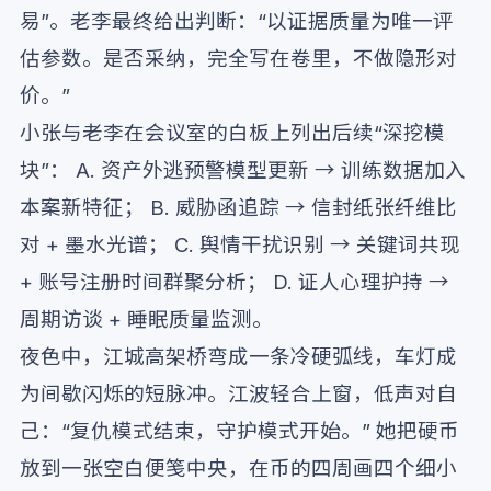
易”。老李最终给出判断：“以证据质量为唯一评
估参数。是否采纳，完全写在卷里，不做隐形对
价。”
小张与老李在会议室的白板上列出后续“深挖模
块”： A. 资产外逃预警模型更新 → 训练数据加入
本案新特征； B. 威胁函追踪 → 信封纸张纤维比
对 + 墨水光谱； C. 舆情干扰识别 → 关键词共现
+ 账号注册时间群聚分析； D. 证人心理护持 →
周期访谈 + 睡眠质量监测。
夜色中，江城高架桥弯成一条冷硬弧线，车灯成
为间歇闪烁的短脉冲。江波轻合上窗，低声对自
己：“复仇模式结束，守护模式开始。” 她把硬币
放到一张空白便笺中央，在币的四周画四个细小