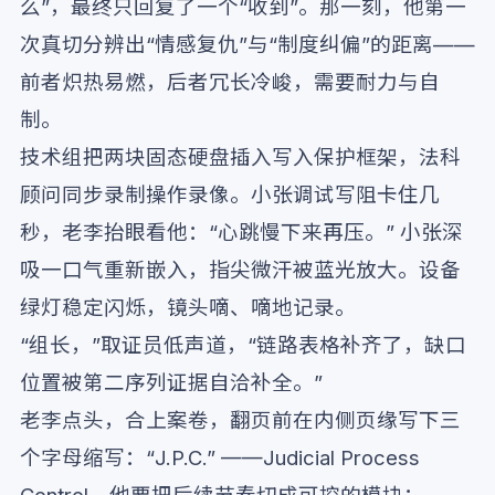
么”，最终只回复了一个“收到”。那一刻，他第一
次真切分辨出“情感复仇”与“制度纠偏”的距离——
前者炽热易燃，后者冗长冷峻，需要耐力与自
制。
技术组把两块固态硬盘插入写入保护框架，法科
顾问同步录制操作录像。小张调试写阻卡住几
秒，老李抬眼看他：“心跳慢下来再压。” 小张深
吸一口气重新嵌入，指尖微汗被蓝光放大。设备
绿灯稳定闪烁，镜头嘀、嘀地记录。
“组长，”取证员低声道，“链路表格补齐了，缺口
位置被第二序列证据自洽补全。”
老李点头，合上案卷，翻页前在内侧页缘写下三
个字母缩写：“J.P.C.” ——Judicial Process