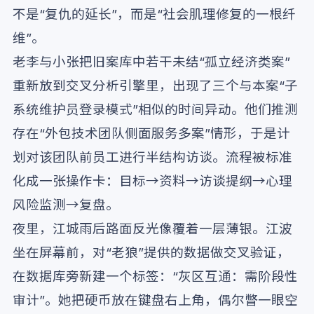
不是“复仇的延长”，而是“社会肌理修复的一根纤
维”。
老李与小张把旧案库中若干未结“孤立经济类案”
重新放到交叉分析引擎里，出现了三个与本案“子
系统维护员登录模式”相似的时间异动。他们推测
存在“外包技术团队侧面服务多案”情形，于是计
划对该团队前员工进行半结构访谈。流程被标准
化成一张操作卡：目标→资料→访谈提纲→心理
风险监测→复盘。
夜里，江城雨后路面反光像覆着一层薄银。江波
坐在屏幕前，对“老狼”提供的数据做交叉验证，
在数据库旁新建一个标签：“灰区互通：需阶段性
审计”。她把硬币放在键盘右上角，偶尔瞥一眼空