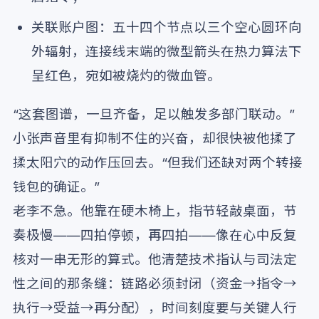
关联账户图：五十四个节点以三个空心圆环向
外辐射，连接线末端的微型箭头在热力算法下
呈红色，宛如被烧灼的微血管。
“这套图谱，一旦齐备，足以触发多部门联动。”
小张声音里有抑制不住的兴奋，却很快被他揉了
揉太阳穴的动作压回去。“但我们还缺对两个转接
钱包的确证。”
老李不急。他靠在硬木椅上，指节轻敲桌面，节
奏极慢——四拍停顿，再四拍——像在心中反复
核对一串无形的算式。他清楚技术指认与司法定
性之间的那条缝：链路必须封闭（资金→指令→
执行→受益→再分配），时间刻度要与关键人行