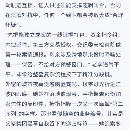
动轨迹互锁，证人供述须能支撑逻辑闭合，否则
在法庭对抗中，任何一个缝隙都会被放大成“合理
怀疑”。
“先把能独立成案的一线证据打包：资金指令组、
内控邮件、第三方交易授权。交纪委与检察院做
第一轮案情通报。剩余涉及跨境那束暂时降噪处
理——保密，不给对方预警窗口。” 老李语气平
平，却像给整套复杂流程按下了精准分段键。
外窗的城市夜幕泛着幽蓝霓光，楼宇灯光折进江
波的眼底。她站在落地玻璃旁，手指握着那份加
密信件的复印件，拇指指腹一次又一次摩挲“第二
序列”的字样。那串看似随意的业务编号，其实是
父辈集团黑幕自我留下的递归标签——她追索多