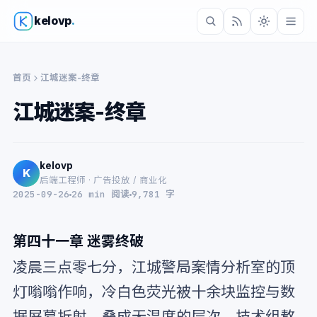
kelovp
.
首页
江城迷案-终章
江城迷案-终章
kelovp
K
后端工程师 · 广告投放 / 商业化
2025-09-26
26 min 阅读
9,781 字
第四十一章 迷雾终破
凌晨三点零七分，江城警局案情分析室的顶
灯嗡嗡作响，冷白色荧光被十余块监控与数
据屏幕折射，叠成无温度的层次。技术组熬