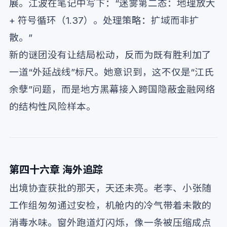
展。江波在笔记中写下：“迷雾第二态：地理放大
+ 符号循环（1.37）。处理策略：扩域而非扩
散。”
新的谜团没有让结局松动，反而为既有胜利加了
一道“外延战线”标尺。她意识到，这不仅是“江氏
余孽”问题，而是地方黑幕接入跨国隐蔽金融网络
的结构性风险样本。
第四十六章 海外追踪
出境协查获批的那天，天还未亮。老李、小张随
工作组匆匆通过安检，机舱内的冷气带着未散的
消毒水味。窗外跑道灯闪烁，像一条被压缩成点