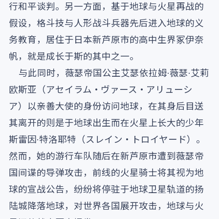
行和平谈判。另一方面，基于地球与火星再战的
假设，格斗技与人形战斗兵器先后进入地球的义
务教育，居住于日本新芦原市的高中生界冢伊奈
帆，就是成长于斯的其中之一。
与此同时，薇瑟帝国公主艾瑟依拉姆·薇瑟·艾莉
欧斯亚（アセイラム・ヴァース・アリューシ
ア）以亲善大使的身份访问地球，在其身后目送
其离开的则是于地球出生而在火星上长大的少年
斯雷因·特洛耶特（スレイン・トロイヤード）。
然而，她的游行车队随后在新芦原市遭到薇瑟帝
国间谍的导弹攻击，前线的火星骑士将其视为地
球的宣战公告，纷纷将停驻于地球卫星轨道的扬
陆城降落地球，对世界各国展开攻击，地球与火