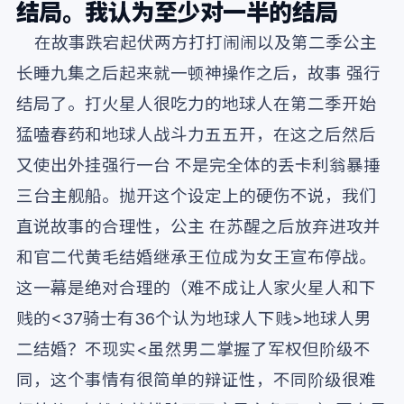
结局。我认为至少对一半的结局
在故事跌宕起伏两方打打闹闹以及第二季公主
长睡九集之后起来就一顿神操作之后，故事 强行
结局了。打火星人很吃力的地球人在第二季开始
猛嗑春药和地球人战斗力五五开，在这之后然后
又使出外挂强行一台 不是完全体的丢卡利翁暴捶
三台主舰船。抛开这个设定上的硬伤不说，我们
直说故事的合理性，公主 在苏醒之后放弃进攻并
和官二代黄毛结婚继承王位成为女王宣布停战。
这一幕是绝对合理的（难不成让人家火星人和下
贱的<37骑士有36个认为地球人下贱>地球人男
二结婚？不现实<虽然男二掌握了军权但阶级不
同，这个事情有很简单的辩证性，不同阶级很难