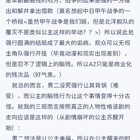
是本剧最脑残的地方，战争的结果是强的一方提
出和解并拿出偿款（莫名想起中日甲午战争的一
个桥段<虽然甲午战争是我们弱，但是北洋舰队的
覆灭不是类似公主这样的举动？？>）所以说此处
强行圆满的结局成了最大的诟病，观众可以无视
主角队强行开挂（毕竟动漫和现实出现差别），
但是忍不了逻辑上的脑残。所以AZ只能是商业化
的残次品（好气奥。）
就总的而言，男二没死强行让其背锅（难
受），而公主的脑残行为让这个事情变得十分古
怪。就我的三观而言按照真正的人物性格该剧的
走向应该是这样的（从剧情崩坏的公主苏醒开
始）：
男二想法是让公主幸福，所以在公主醒来的时