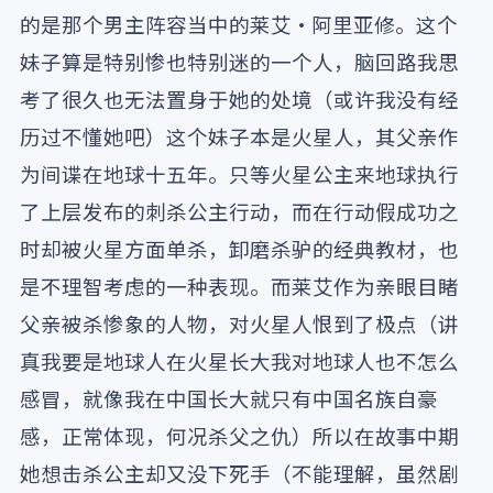
的是那个男主阵容当中的莱艾・阿里亚修。这个
妹子算是特别惨也特别迷的一个人，脑回路我思
考了很久也无法置身于她的处境（或许我没有经
历过不懂她吧）这个妹子本是火星人，其父亲作
为间谍在地球十五年。只等火星公主来地球执行
了上层发布的刺杀公主行动，而在行动假成功之
时却被火星方面单杀，卸磨杀驴的经典教材，也
是不理智考虑的一种表现。而莱艾作为亲眼目睹
父亲被杀惨象的人物，对火星人恨到了极点（讲
真我要是地球人在火星长大我对地球人也不怎么
感冒，就像我在中国长大就只有中国名族自豪
感，正常体现，何况杀父之仇）所以在故事中期
她想击杀公主却又没下死手（不能理解，虽然剧