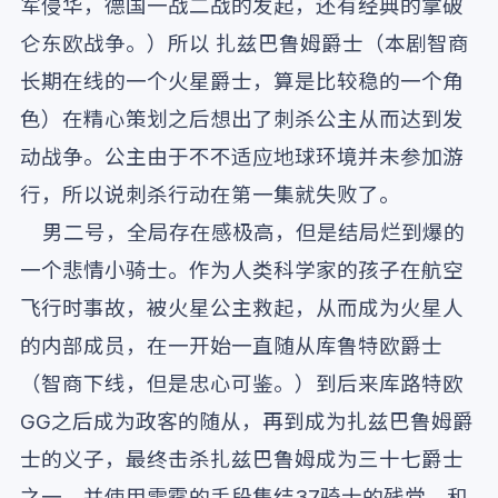
军侵华，德国一战二战的发起，还有经典的拿破
仑东欧战争。）所以 扎兹巴鲁姆爵士（本剧智商
长期在线的一个火星爵士，算是比较稳的一个角
色）在精心策划之后想出了刺杀公主从而达到发
动战争。公主由于不不适应地球环境并未参加游
行，所以说刺杀行动在第一集就失败了。
男二号，全局存在感极高，但是结局烂到爆的
一个悲情小骑士。作为人类科学家的孩子在航空
飞行时事故，被火星公主救起，从而成为火星人
的内部成员，在一开始一直随从库鲁特欧爵士
（智商下线，但是忠心可鉴。）到后来库路特欧
GG之后成为政客的随从，再到成为扎兹巴鲁姆爵
士的义子，最终击杀扎兹巴鲁姆成为三十七爵士
之一，并使用雷霆的手段集结37骑士的残党，和