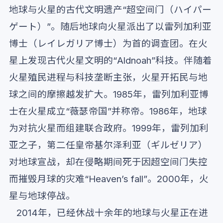
地球与火星的古代文明遗产“超空间门（ハイパー
ゲート）”。随后地球向火星派出了以雷列加利亚
博士（レイレガリア博士）为首的调查团。在火
星上发现古代火星文明的“Aldnoah”科技。伴随着
火星殖民进程与科技垄断主张，火星开拓民与地
球之间的摩擦越发扩大。1985年，雷列加利亚博
士在火星成立“薇瑟帝国”并称帝。1986年，地球
为对抗火星而组建联合政府。1999年，雷列加利
亚之子，第二任皇帝基尔泽利亚（ギルゼリア）
对地球宣战，却在侵略期间死于因超空间门失控
而摧毁月球的灾难“Heaven’s fall”。2000年，火
星与地球停战。
2014年，已经休战十余年的地球与火星正在进