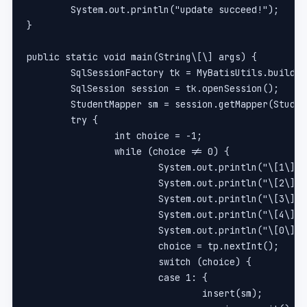
	System.out.println("update succeed!");
}
public static void main(String\[\] args) {
	SqlSessionFactory tk = MyBatisUtils.buildS
	SqlSession session = tk.openSession();
	StudentMapper sm = session.getMapper(Stude
	try {
		int choice = -1;
		while (choice != 0) {
			System.out.println("\[1\]
			System.out.println("\[2\]
			System.out.println("\[3\]
			System.out.println("\[4\]
			System.out.println("\[0\]e
			choice = tp.nextInt();
			switch (choice) {
			case 1: {
				insert(sm);