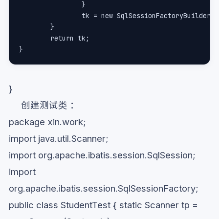
		}
		tk = new SqlSessionFactoryBuilder(
	}
	return tk;
}
}
创建测试类 ：
package xin.work;
import java.util.Scanner;
import org.apache.ibatis.session.SqlSession;
import
org.apache.ibatis.session.SqlSessionFactory;
public class StudentTest { static Scanner tp =