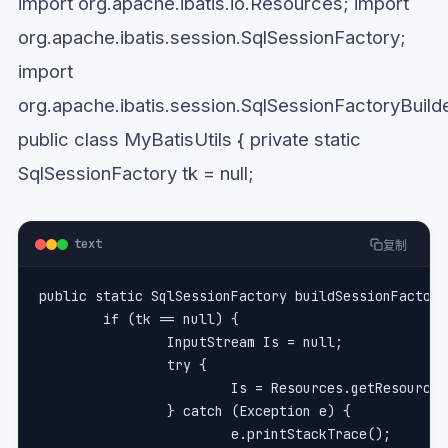
import org.apache.ibatis.io.Resources; import
org.apache.ibatis.session.SqlSessionFactory;
import
org.apache.ibatis.session.SqlSessionFactoryBuild
public class MyBatisUtils { private static
SqlSessionFactory tk = null;
text
复制
public static SqlSessionFactory buildSessionFactory
	if (tk == null) {
		InputStream Is = null;
		try {
			Is = Resources.getResourc
		} catch (Exception e) {
			e.printStackTrace();