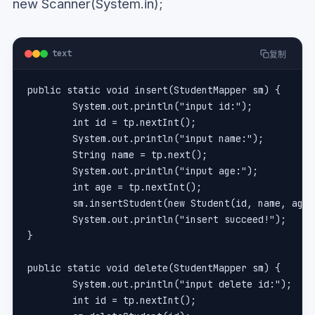
new Scanner(System.in);
text
复制
public static void insert(StudentMapper sm) {
	System.out.println("input id:");
	int id = tp.nextInt();
	System.out.println("input name:");
	String name = tp.next();
	System.out.println("input age:");
	int age = tp.nextInt();
	sm.insertStudent(new Student(id, name, age)
	System.out.println("insert succeed!");
}
public static void delete(StudentMapper sm) {
	System.out.println("input delete id:");
	int id = tp.nextInt();