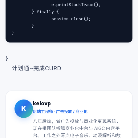
		e.printStackTrace();
	} finally {
		session.close();
	}
}
}
计划通~完成CURD
kelovp
K
后端工程师 · 广告投放 / 商业化
八年后端，做广告投放与商业化变现系统，
现在带团队折腾商业化中台与 AIGC 内容平
台。工作之外写点电子音乐、动漫解析和故