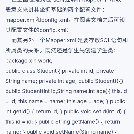
般意义来讲其坐拥基础的两个配置文件：
mapper.xml和config.xml，在阅读文档之后可知
其配置文件的config.xml：
而其另外一个Mapper.xml 是要存放SQL语句和
所属类的关系。既然还是学生先创建学生类：
package xin.work;
public class Student { private int id; private
String name; private int age; public Student(){}
public Student(int id,String name,int age){ this.id
= id; this.name = name; this.age = age; } public
int getId() { return id; } public void setId(int id) {
this.id = id; } public String getName() { return
name; } public void setName(String name) {