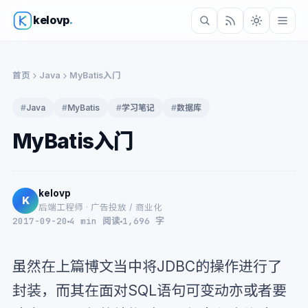
kelovp
.
首页
Java
MyBatis入门
#
Java
#
MyBatis
#
学习笔记
#
数据库
MyBatis入门
kelovp
K
后端工程师 · 广告投放 / 商业化
2017-09-20
4 min 阅读
1,696 字
虽然在上篇博文当中将JDBC的操作进行了
封装，而其在面对SQL语句可变动亦或者要