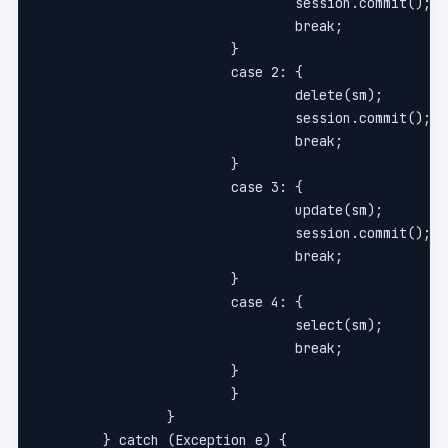
				session.commit();
				break;
			}
			case 2: {
				delete(sm);
				session.commit();
				break;
			}
			case 3: {
				update(sm);
				session.commit();
				break;
			}
			case 4: {
				select(sm);
				break;
			}
			}
		}
	} catch (Exception e) {