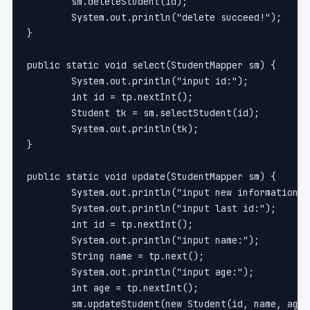
	sm.deleteStudent(id);
	System.out.println("delete succeed!");
}
public static void select(StudentMapper sm) {
	System.out.println("input id:");
	int id = tp.nextInt();
	Student tk = sm.selectStudent(id);
	System.out.println(tk);
}
public static void update(StudentMapper sm) {
	System.out.println("input new information:"
	System.out.println("input last id:");
	int id = tp.nextInt();
	System.out.println("input name:");
	String name = tp.next();
	System.out.println("input age:");
	int age = tp.nextInt();
	sm.updateStudent(new Student(id, name, age)