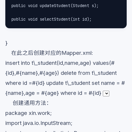
public void updateStudent(Student s);
public void selectStudent(int id);
}
在此之后创建对应的Mapper.xml:
insert into t\_student(id,name,age) values(#
{id},#{name},#{age})
delete from t\_student
where id =#{id}
update t\_student set name = #
{name},age = #{age} where id = #{id}
创建通用方法：
package xin.work;
import java.io.InputStream;