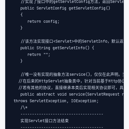
    //实现了接口中的getServletConfig方法，返回ServletC
    public ServletConfig getServletConfig()     
    {    
       return config;    
    }        
    //该方法实现接口<Servlet>中的ServletInfo，默认返
    public String getServletInfo() {    
       return "";    
    }    
    //唯一没有实现的抽象方法service()，仅仅在此声明。交
   //在后来的HttpServlet抽象类中，针对当前基于Http协议
   //若有其他的协议，直接继承本类后实现相关协议即可，具有很
    public abstract void service(ServletRequest req
 throws ServletException, IOException;        
    /\*   
    ------------------------------------   
    实现Servlet接口方法结束   
    ------------------------------------   