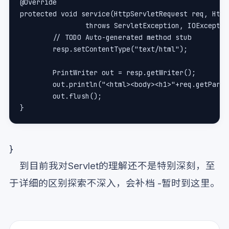
@Override
protected void service(HttpServletRequest req, Http
		throws ServletException, IOExcepti
	// TODO Auto-generated method stub
	resp.setContentType("text/html");
	PrintWriter out = resp.getWriter();
	out.println("<html><body><h1>"+req.getPara
	out.flush();
}
}
到目前我对Servlet的理解还不是特别深刻，至
于详细的区别探索不深入，会补档 -暂时到这里。