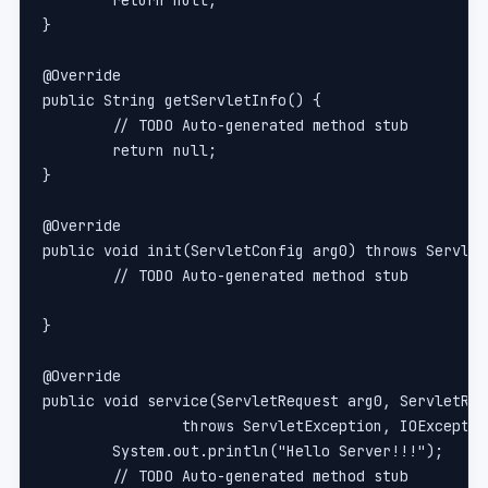
	return null;
}
@Override
public String getServletInfo() {
	// TODO Auto-generated method stub
	return null;
}
@Override
public void init(ServletConfig arg0) throws Servlet
	// TODO Auto-generated method stub
}
@Override
public void service(ServletRequest arg0, ServletRes
		throws ServletException, IOExcepti
	System.out.println("Hello Server!!!");
	// TODO Auto-generated method stub