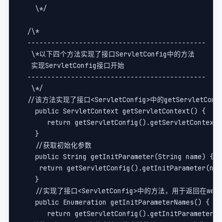
    \*/    
  /\*   
  ---------------------------------------------   
   \*以下四个方法实现了接口ServletConfig中的方法   
   实现ServletConfig接口开始   
  ---------------------------------------------   
   \*/    
  //该方法实现了接口<ServletConfig>中的getServletCon
    public ServletContext getServletContext() {    
       return getServletConfig().getServletContext(
    }    
    //获取初始化参数    
    public String getInitParameter(String name) {  
     return getServletConfig().getInitParameter(nam
    }    
    //实现了接口<ServletConfig>中的方法，用于返回在we
    public Enumeration getInitParameterNames() {   
       return getServletConfig().getInitParameterNa