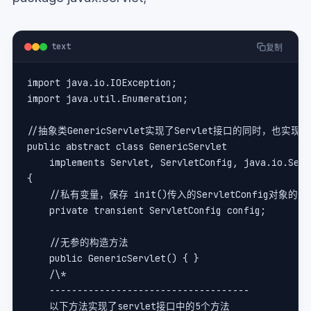
text
复制
import java.io.IOException;    
import java.util.Enumeration;    
//抽象类GenericServlet实现了Servlet接口的同时，也实现了Se
public abstract class GenericServlet     
    implements Servlet, ServletConfig, java.io.Seri
{    
    //私有变量，保存 init()传入的ServletConfig对象的引
    private transient ServletConfig config;    
    //无参的构造方法    
    public GenericServlet() { }    
    /\*   
    ------------------------------------   
    以下方法实现了servlet接口中的5个方法   