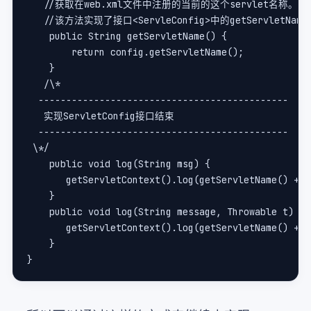
   //获取在web.xml文件中注册的当前的这个servlet名称。没有
   //该方法实现了接口<ServleConfig>中的getServletName
    public String getServletName() {    
        return config.getServletName();    
    }    
   /\*   
  ---------------------------------------------   
   实现ServletConfig接口结束   
  ---------------------------------------------   
 \*/     
    public void log(String msg) {    
       getServletContext().log(getServletName() + "
    }      
    public void log(String message, Throwable t) { 
       getServletContext().log(getServletName() + "
    }    
}    