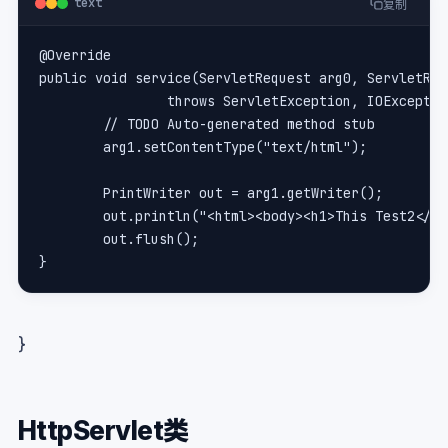
text
复制
@Override
public void service(ServletRequest arg0, ServletRes
		throws ServletException, IOExcepti
	// TODO Auto-generated method stub
	arg1.setContentType("text/html");
	PrintWriter out = arg1.getWriter();
	out.println("<html><body><h1>This Test2</h
	out.flush();
}
}
HttpServlet类