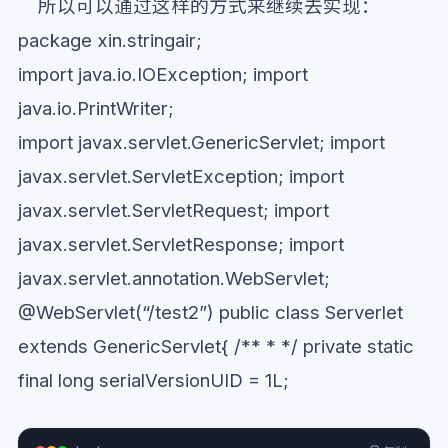
所以可以通过这样的方式来继续去实现：
package xin.stringair;
import java.io.IOException; import
java.io.PrintWriter;
import javax.servlet.GenericServlet; import
javax.servlet.ServletException; import
javax.servlet.ServletRequest; import
javax.servlet.ServletResponse; import
javax.servlet.annotation.WebServlet;
@WebServlet(“/test2”) public class Serverlet
extends GenericServlet{ /** * */ private static
final long serialVersionUID = 1L;