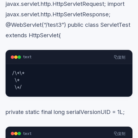
javax.servlet.http.HttpServletRequest; import
javax.servlet.http.HttpServletResponse;
@WebServlet(“/test3”) public class ServletTest
extends HttpServlet{
text
复制
/\*\*
 \* 
 \*/
private static final long serialVersionUID = 1L;
text
复制